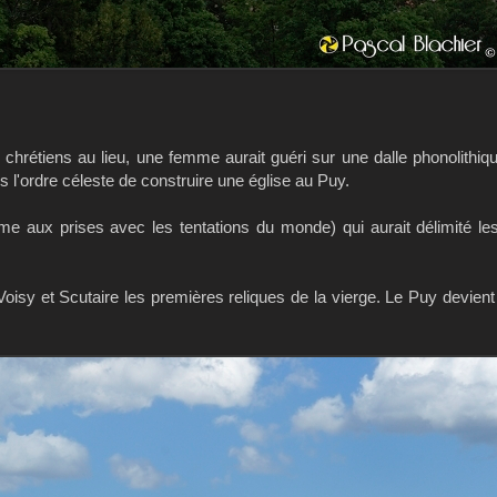
es chrétiens au lieu, une femme aurait guéri sur une dalle phonolithiq
rs l'ordre céleste de construire une église au Puy.
me aux prises avec les tentations du monde) qui aurait délimité le
Voisy et Scutaire les premières reliques de la vierge. Le Puy devien