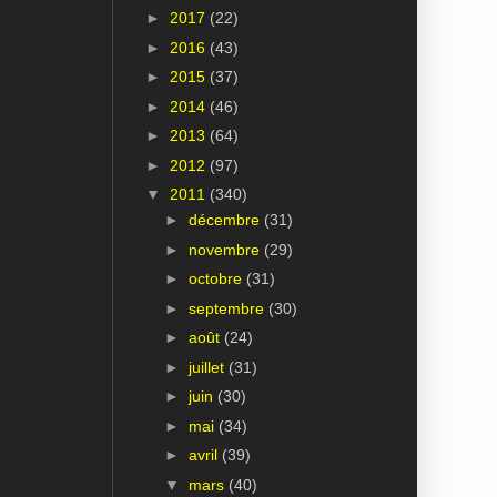
►
2017
(22)
►
2016
(43)
►
2015
(37)
►
2014
(46)
►
2013
(64)
►
2012
(97)
▼
2011
(340)
►
décembre
(31)
►
novembre
(29)
►
octobre
(31)
►
septembre
(30)
►
août
(24)
►
juillet
(31)
►
juin
(30)
►
mai
(34)
►
avril
(39)
▼
mars
(40)