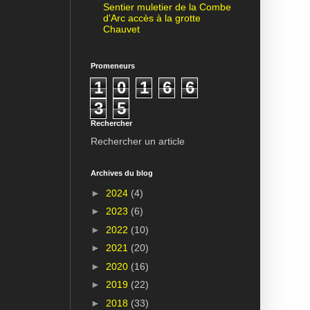
Sentier muletier de la Combe
d'Arc accès à la grotte
Chauvet
Promeneurs
1
0
1
6
6
3
5
Rechercher
Rechercher un article
Archives du blog
►
2024
(4)
►
2023
(6)
►
2022
(10)
►
2021
(20)
►
2020
(16)
►
2019
(22)
►
2018
(33)