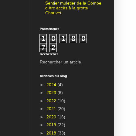
Sentier muletier de la Combe
d'Arc accès à la grotte
Chauvet
Promeneurs
1
0
1
8
0
7
2
Rechercher
Rechercher un article
Archives du blog
►
2024
(4)
►
2023
(6)
►
2022
(10)
►
2021
(20)
►
2020
(16)
►
2019
(22)
►
2018
(33)