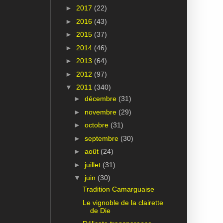
►
2017
(22)
►
2016
(43)
►
2015
(37)
►
2014
(46)
►
2013
(64)
►
2012
(97)
▼
2011
(340)
►
décembre
(31)
►
novembre
(29)
►
octobre
(31)
►
septembre
(30)
►
août
(24)
►
juillet
(31)
▼
juin
(30)
Tradition Camarguaise
Le vignoble de la clairette
de Die