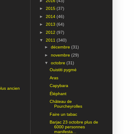
►
2016
(43)
►
2015
(37)
►
2014
(46)
►
2013
(64)
►
2012
(97)
▼
2011
(340)
►
décembre
(31)
►
novembre
(29)
▼
octobre
(31)
Ouistiti pygmé
Aras
Capybara
plus ancien
Éléphant
Château de
Pourcheyrolles
Faire un tabac
Barjac 23 octobre plus de
6000 personnes
manifesta...