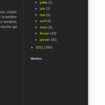
►
juillet
(2)
►
juin
(3)
sir, choisir
►
mai
(5)
r la lumière
►
avril
(6)
es lumières
e touche qui
►
mars
(8)
►
février
(19)
►
janvier
(30)
►
2011
(340)
Membres