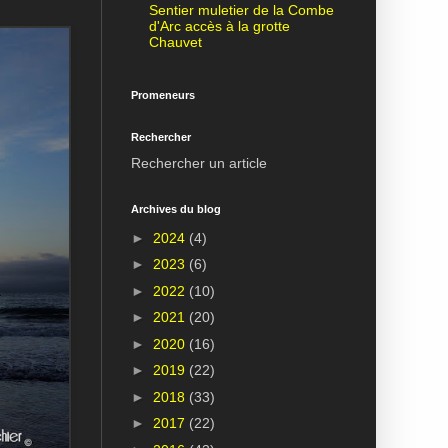
Sentier muletier de la Combe
d'Arc accès à la grotte
Chauvet
Promeneurs
Rechercher
Rechercher un article
Archives du blog
►
2024
(4)
►
2023
(6)
►
2022
(10)
►
2021
(20)
►
2020
(16)
►
2019
(22)
►
2018
(33)
►
2017
(22)