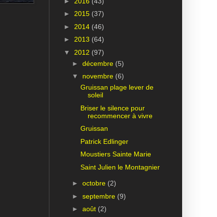
►
2016
(43)
►
2015
(37)
►
2014
(46)
►
2013
(64)
▼
2012
(97)
►
décembre
(5)
▼
novembre
(6)
Gruissan plage lever de
soleil
Briser le silence pour
recommencer à vivre
Gruissan
Patrick Edlinger
Moustiers Sainte Marie
Saint Julien le Montagnier
►
octobre
(2)
►
septembre
(9)
►
août
(2)