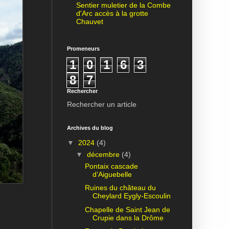
Sentier muletier de la Combe
d'Arc accès à la grotte
Chauvet
Promeneurs
1
0
1
6
3
8
7
Rechercher
Rechercher un article
Archives du blog
▼
2024
(4)
▼
décembre
(4)
Pontaix cascade
d’Aiguebelle
Ruines du château du
Cheylard Eygly-Escoulin
Chapelle de Saint Jean de
Crupie dans la Drôme