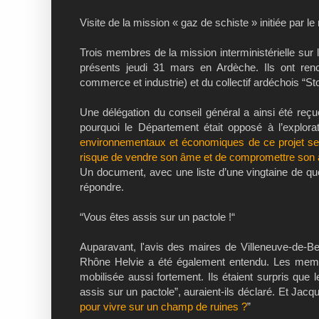
Visite de la mission « gaz de schiste » initiée par le
Trois membres de la mission interministérielle sur le
présents jeudi 31 mars en Ardèche. Ils ont renc
commerce et industrie) et du collectif ardéchois “S
Une délégation du conseil général a ainsi été reçue
pourquoi le Département était opposé à l’explorat
environnementaux et économiques de ce projet sero
risque de vendre son âme et de compromettre son a
Un document, avec une liste d’une vingtaine de q
répondre.
“Vous êtes assis sur un pactole !“
Auparavant, l'avis des maires de Villeneuve-de-
Rhône Helvie a été également entendu. Les membre
mobilisée aussi fortement. Ils étaient surpris qu
assis sur un pactole”, auraient-ils déclaré. Et Jacq
pour vivre sur un champ de ruines ?
”