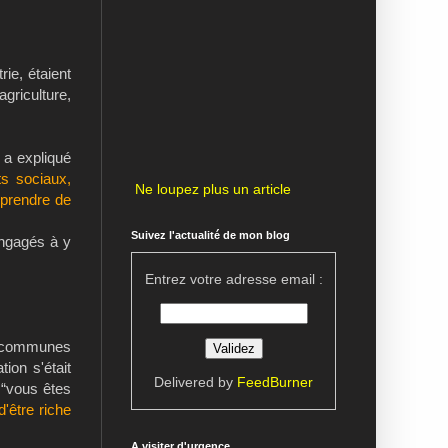
rie, étaient
riculture,
 a expliqué
ts sociaux,
Ne loupez plus un article
 prendre de
Suivez l'actualité de mon blog
engagés à y
Entrez votre adresse email :
de communes
ion s'était
Delivered by
FeedBurner
 “vous êtes
d'être riche
A visiter d'urgence