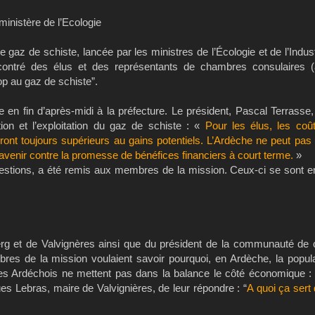
 ministère de l’Ecologie
 gaz de schiste, lancée par les ministres de l’Écologie et de l’Indust
ontré des élus et des représentants de chambres consulaires (ag
top au gaz de schiste”.
 en fin d’après-midi à la préfecture. Le président, Pascal Terrasse,
ion et l’exploitation du gaz de schiste : «
Pour les élus, les coû
nt toujours supérieurs au gains potentiels. L’Ardèche ne peut pas
venir contre la promesse de bénéfices financiers à court terme.
»
uestions, a été remis aux membres de la mission. Ceux-ci se sont 
Berg et de Valvignères ainsi que du président de la communauté 
s de la mission voulaient savoir pourquoi, en Ardèche, la populat
e les Ardéchois ne mettent pas dans la balance le côté économique :
ues Lebras, maire de Valvignières, de leur répondre : “
A quoi ça sert 