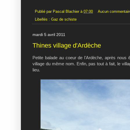
Publié par
Pascal Blachier
à
07:00
Aucun commentair
Libellés :
Gaz de schiste
mardi 5 avril 2011
Thines village d'Ardèche
Petite balade au coeur de l'Ardèche, après nous 
village du même nom. Enfin, pas tout à fait, le vill
lieu.