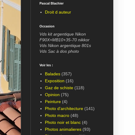
Pascal Blachier
Droit d auteur
Occasion
Vds kit argentique Nikon
F90X+MB10+35-70 nikkor
Vds Nikon argentique 801s
Vds Sac à dos photo
Voir les :
Balades
(357)
Exposition
(16)
Gaz de schiste
(118)
Opinion
(75)
Peinture
(4)
Photo d'architecture
(141)
Photo macro
(48)
Photo noir et blanc
(4)
Photos animalieres
(93)