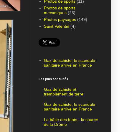
Photos de sports
(11)
Photos de sports
mecaniques
(23)
Photos paysages
(149)
Saint Valentin
(4)
Gaz de schiste, le scandale
sanitaire arrive en France
Les plus consultés
Gaz de schiste et
tremblement de terre
Gaz de schiste, le scandale
sanitaire arrive en France
La bâtie des fonts - la source
de la Drôme