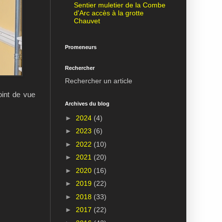
Sentier muletier de la Combe
d'Arc accès à la grotte
Chauvet
Promeneurs
Rechercher
Rechercher un article
oint de vue
Archives du blog
►
2024
(4)
►
2023
(6)
►
2022
(10)
►
2021
(20)
►
2020
(16)
►
2019
(22)
►
2018
(33)
►
2017
(22)