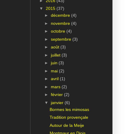
►
2016
(43)
▼
2015
(37)
►
décembre
(4)
►
novembre
(4)
►
octobre
(4)
►
septembre
(3)
►
août
(3)
►
juillet
(3)
►
juin
(3)
►
mai
(2)
►
avril
(1)
►
mars
(2)
►
février
(2)
▼
janvier
(6)
Bormes les mimosas
Tradition provençale
Autour de la Meije
Montmaur en Diois