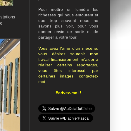
Pour mettre en lumière les
richesses qui nous entourent et
stations
que trop souvent nous ne
de
savons plus voir, pour vous
donner envie de sortir et de
partager à votre tour.
Vous avez l'âme d'un mécène,
vous désirez soutenir mon
travail financièrement, m'aider à
réaliser certains reportages,
vous êtes intéressé par
certaines images, contactez-
moi.
Ecrivez-moi !