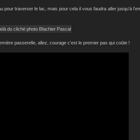
 pour traverser le lac, mais pour cela il vous faudra aller jusqu'à l
emière passerelle, allez, courage c'est le premier pas qui coûte !