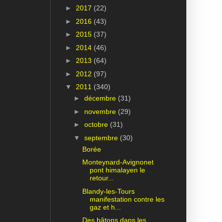
►
2017
(22)
►
2016
(43)
►
2015
(37)
►
2014
(46)
►
2013
(64)
►
2012
(97)
▼
2011
(340)
►
décembre
(31)
►
novembre
(29)
►
octobre
(31)
▼
septembre
(30)
Borée
Monteynard-Avignonet
pont himalayen le
retour...
Blandy-les-Tours
manifestation contre les
gaz et h...
Des bâtons dans les