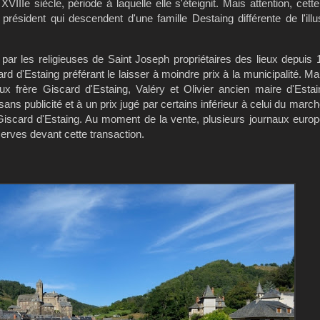
IIIe siècle, période à laquelle elle s'éteignit. Mais attention, cette
résident qui descendent d'une famille Destaing différente de l'illus
r les religieuses de Saint Joseph propriétaires des lieux depuis 
rd d'Estaing préférant le laisser à moindre prix à la municipalité. Ma
frère Giscard d'Estaing, Valéry et Olivier ancien maire d'Estai
sans publicité et à un prix jugé par certains inférieur à celui du march
es Giscard d'Estaing. Au moment de la vente, plusieurs journaux euro
erves devant cette transaction.