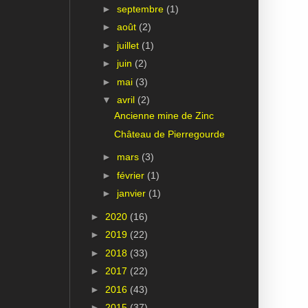
►
septembre
(1)
►
août
(2)
►
juillet
(1)
►
juin
(2)
►
mai
(3)
▼
avril
(2)
Ancienne mine de Zinc
Château de Pierregourde
►
mars
(3)
►
février
(1)
►
janvier
(1)
►
2020
(16)
►
2019
(22)
►
2018
(33)
►
2017
(22)
►
2016
(43)
►
2015
(37)