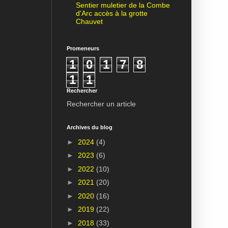
Sentier muletier de la Combe
d'Arc accès à la grotte
Chauvet
Promeneurs
1
0
1
7
8
1
1
Rechercher
Rechercher un article
Archives du blog
►
2024
(4)
►
2023
(6)
►
2022
(10)
►
2021
(20)
►
2020
(16)
►
2019
(22)
►
2018
(33)