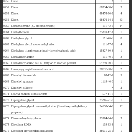
0256
Diesel
*
1
0257
Diesel
68334-30-5
3
0258
Diesel
68476-30-2
4
0259
Diesel
68476-34-6
43
0260
Diethanolamine (2,2-iminodiethanol)
111-42-2
14
0261
Diethylbenzene
25340-17-4
1
0262
Diethylene glycol
111-46-6
8
0263
Diethylene glycol monomethyl ether
111-77-3
4
0264
Diethylene triaminepenta (methylene phosphonic acid)
15827-60-8
1
0265
Diethylenetriamine
111-40-0
2
0266
Diethylenetriamine, tall oil fatty acids reaction product
61790-69-0
1
0267
Diisopropylnaphthalenesulfonic acid
28757-00-8
2
0268
Dimethyl formamide
68-12-2
5
0269
Dimethyl glutarate
1119-40-0
1
0270
Dimethyl silicone
*
2
0271
Dioctyl sodium sulfosuccinate
577-11-7
1
0272
Dipropylene glycol
25265-71-8
1
0273
Dipropylene glycol monomethyl ether (2-methoxymethylethoxy
34590-94-8
12
propanol)
0274
Di-secondary-butylphenol
53964-94-6
3
0275
Disodium EDTA
139-33-3
1
0276
Disodium ethylenediaminediacetate
38011-25-5
1