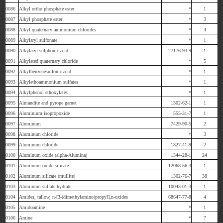
0086
Alkyl ortho phosphate ester
*
1
0087
Alkyl phosphate ester
*
3
0088
Alkyl quaternary ammonium chlorides
*
4
0089
Alkylaryl sulfonate
*
1
0090
Alkylaryl sulphonic acid
27176-93-9
1
0091
Alkylated quaternary chloride
*
5
0092
Alkylbenzenesulfonic acid
*
1
0093
Alkylethoammonium sulfates
*
1
0094
Alkylphenol ethoxylates
*
1
0095
Almandite and pyrope garnet
1302-62-1
1
0096
Aluminium isopropoxide
555-31-7
1
0097
Aluminum
7429-90-5
2
0098
Aluminum chloride
*
3
0099
Aluminum chloride
1327-41-9
2
0100
Aluminum oxide (alpha-Alumina)
1344-28-1
24
0101
Aluminum oxide silicate
12068-56-3
1
0102
Aluminum silicate (mullite)
1302-76-7
38
0103
Aluminum sulfate hydrate
10043-01-3
1
0104
Amides, tallow, n-[3-(dimethylamino)propyl],n-oxides
68647-77-8
4
0105
Amidoamine
*
1
0106
Amine
*
7