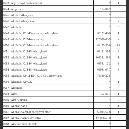
0043
Acyclic hydrocarbon blend
*
1
0044
Adipic acid
124-04-9
6
0045
Alcohol alkoxylate
*
5
0046
Alcohol ethoxylates
*
2
0047
Alcohols
*
9
0048
Alcohols, C11-15-secondary, ethoxylated
68131-40-8
1
0049
Alcohols, C12-14-secondary
126950-60-5
4
0050
Alcohols, C12-14-secondary, ethoxylated
84133-50-6
19
0051
Alcohols, C12-15, ethoxylated
68131-39-5
2
0052
Alcohols, C12-16, ethoxylated
103331-86-8
1
0053
Alcohols, C12-16, ethoxylated
68551-12-2
3
0054
Alcohols, C14-15, ethoxylated
68951-67-7
5
0055
Alcohols, C9-11-iso-, C10-rich, ethoxylated
78330-20-8
4
0056
Alcohols, C9-C22
*
1
0057
Aldehyde
*
4
0058
Aldol
107-89-1
1
0059
Alfa-Alumina
*
5
0060
Aliphatic acid
*
1
0061
Aliphatic alcohol polyglycol ether
68015-67-8
1
0062
Aliphatic amine derivative
120086-58-0
2
0063
Alkaline bromide salts
*
2