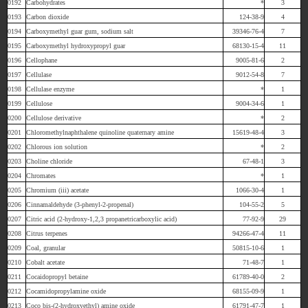
0192
Carbohydrates
*
3
0193
Carbon dioxide
124-38-9
4
0194
Carboxymethyl guar gum, sodium salt
39346-76-4
7
0195
Carboxymethyl hydroxypropyl guar
68130-15-4
11
0196
Cellophane
9005-81-6
2
0197
Cellulase
9012-54-8
7
0198
Cellulase enzyme
*
1
0199
Cellulose
9004-34-6
1
0200
Cellulose derivative
*
2
0201
Chloromethylnaphthalene quinoline quaternary amine
15619-48-4
3
0202
Chlorous ion solution
*
2
0203
Choline chloride
67-48-1
3
0204
Chromates
*
1
0205
Chromium (iii) acetate
1066-30-4
1
0206
Cinnamaldehyde (3-phenyl-2-propenal)
104-55-2
5
0207
Citric acid (2-hydroxy-1,2,3 propanetricarboxylic acid)
77-92-9
29
0208
Citrus terpenes
94266-47-4
11
0209
Coal, granular
50815-10-6
1
0210
Cobalt acetate
71-48-7
1
0211
Cocaidopropyl betaine
61789-40-0
2
0212
Cocamidopropylamine oxide
68155-09-9
1
0213
Coco bis-(2-hydroxyethyl) amine oxide
61791-47-7
1