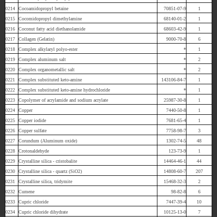
0214
Cocoamidopropyl betaine
70851-07-9
1
0215
Cocomidopropyl dimethylamine
68140-01-2
1
0216
Coconut fatty acid diethanolamide
68603-42-9
1
0217
Collagen (Gelatin)
9000-70-8
6
0218
Complex alkylaryl polyo-ester
*
1
0219
Complex aluminum salt
*
2
0220
Complex organometallic salt
*
2
0221
Complex substituted keto-amine
143106-84-7
1
0222
Complex substituted keto-amine hydrochloride
*
1
0223
Copolymer of acrylamide and sodium acrylate
25987-30-8
1
0224
Copper
7440-50-8
1
0225
Copper iodide
7681-65-4
1
0226
Copper sulfate
7758-98-7
3
0227
Corundum (Aluminum oxide)
1302-74-5
48
0228
Crotonaldehyde
123-73-9
1
0229
Crystalline silica - cristobalite
14464-46-1
44
0230
Crystalline silica - quartz (SiO2)
14808-60-7
207
0231
Crystalline silica, tridymite
15468-32-3
2
0232
Cumene
98-82-8
6
0233
Cupric chloride
7447-39-4
10
0234
Cupric chloride dihydrate
10125-13-0
7