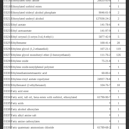
0318
Ethoxylated oleyl amine
26635-93-8
1
0319
Ethoxylated sorbitol esters
*
1
0320
Ethoxylated tridecyl alcohol phosphate
9046-01-9
2
0321
Ethoxylated undecyl alcohol
127036-24-2
2
0322
Ethyl acetate
141-78-6
4
0323
Ethyl acetoacetate
141-97-9
1
0324
Ethyl octynol (1-octyn-3-ol,4-ethyl-)
5877-42-9
5
0325
Ethylbenzene
100-41-4
28
0326
Ethylene glycol (1,2-ethanediol)
107-21-1
119
0327
Ethylene glycol monobutyl ether (2-butoxyethanol)
111-76-2
126
0328
Ethylene oxide
75-21-8
1
0329
Ethylene oxide-nonylphenol polymer
*
1
0330
Ethylenediaminetetraacetic acid
60-00-4
1
0331
Ethylene-vinyl acetate copolymer
24937-78-8
1
0332
Ethylhexanol (2-ethylhexanol)
104-76-7
18
0333
Fatty acid ester
*
1
0334
Fatty acid, tall oil, hexa esters with sorbitol, ethoxylated
61790-90-7
1
0335
Fatty acids
*
1
0336
Fatty alcohol alkoxylate
*
1
0337
Fatty alkyl amine salt
*
1
0338
Fatty amine carboxylates
*
1
0339
Fatty quaternary ammonium chloride
61789-68-2
1