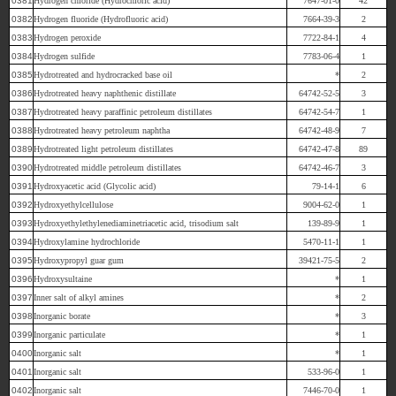
0381
Hydrogen chloride (Hydrochloric acid)
7647-01-0
42
0382
Hydrogen fluoride (Hydrofluoric acid)
7664-39-3
2
0383
Hydrogen peroxide
7722-84-1
4
0384
Hydrogen sulfide
7783-06-4
1
0385
Hydrotreated and hydrocracked base oil
*
2
0386
Hydrotreated heavy naphthenic distillate
64742-52-5
3
0387
Hydrotreated heavy paraffinic petroleum distillates
64742-54-7
1
0388
Hydrotreated heavy petroleum naphtha
64742-48-9
7
0389
Hydrotreated light petroleum distillates
64742-47-8
89
0390
Hydrotreated middle petroleum distillates
64742-46-7
3
0391
Hydroxyacetic acid (Glycolic acid)
79-14-1
6
0392
Hydroxyethylcellulose
9004-62-0
1
0393
Hydroxyethylethylenediaminetriacetic acid, trisodium salt
139-89-9
1
0394
Hydroxylamine hydrochloride
5470-11-1
1
0395
Hydroxypropyl guar gum
39421-75-5
2
0396
Hydroxysultaine
*
1
0397
Inner salt of alkyl amines
*
2
0398
Inorganic borate
*
3
0399
Inorganic particulate
*
1
0400
Inorganic salt
*
1
0401
Inorganic salt
533-96-0
1
0402
Inorganic salt
7446-70-0
1