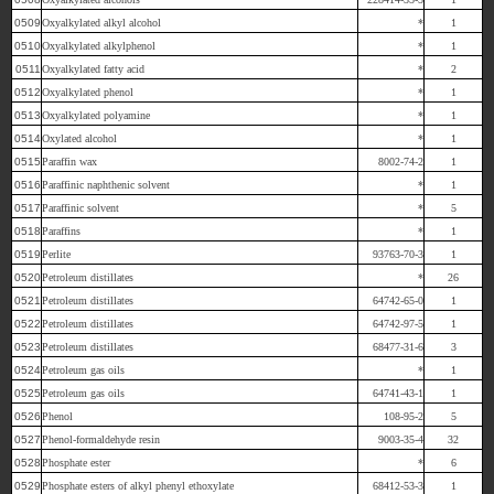
0509
Oxyalkylated alkyl alcohol
*
1
0510
Oxyalkylated alkylphenol
*
1
0511
Oxyalkylated fatty acid
*
2
0512
Oxyalkylated phenol
*
1
0513
Oxyalkylated polyamine
*
1
0514
Oxylated alcohol
*
1
0515
Paraffin wax
8002-74-2
1
0516
Paraffinic naphthenic solvent
*
1
0517
Paraffinic solvent
*
5
0518
Paraffins
*
1
0519
Perlite
93763-70-3
1
0520
Petroleum distillates
*
26
0521
Petroleum distillates
64742-65-0
1
0522
Petroleum distillates
64742-97-5
1
0523
Petroleum distillates
68477-31-6
3
0524
Petroleum gas oils
*
1
0525
Petroleum gas oils
64741-43-1
1
0526
Phenol
108-95-2
5
0527
Phenol-formaldehyde resin
9003-35-4
32
0528
Phosphate ester
*
6
0529
Phosphate esters of alkyl phenyl ethoxylate
68412-53-3
1