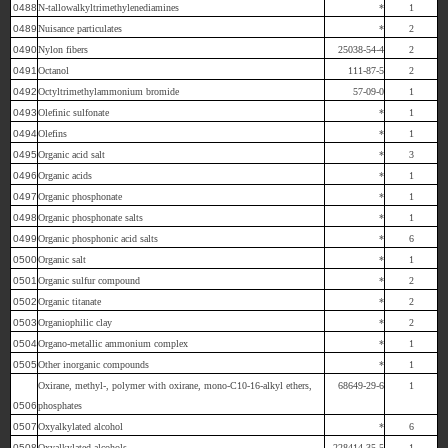
0488
N-tallowalkyltrimethylenediamines
*
1
0489
Nuisance particulates
*
2
0490
Nylon fibers
25038-54-4
2
0491
Octanol
111-87-5
2
0492
Octyltrimethylammonium bromide
57-09-0
1
0493
Olefinic sulfonate
*
1
0494
Olefins
*
1
0495
Organic acid salt
*
3
0496
Organic acids
*
1
0497
Organic phosphonate
*
1
0498
Organic phosphonate salts
*
1
0499
Organic phosphonic acid salts
*
6
0500
Organic salt
*
1
0501
Organic sulfur compound
*
2
0502
Organic titanate
*
2
0503
Organiophilic clay
*
2
0504
Organo-metallic ammonium complex
*
1
0505
Other inorganic compounds
*
1
Oxirane, methyl-, polymer with oxirane, mono-C10-16-alkyl ethers,
68649-29-6
1
0506
phosphates
0507
Oxyalkylated alcohol
*
6
0508
Oxyalkylated alcohols
228414-35-5
1