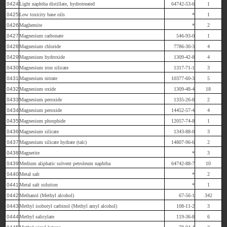
0424
Light naphtha distillate, hydrotreated
64742-53-6
1
0425
Low toxicity base oils
*
1
0426
Maghemite
*
2
0427
Magnesium carbonate
546-93-0
1
0428
Magnesium chloride
7786-30-3
4
0429
Magnesium hydroxide
1309-42-8
4
0430
Magnesium iron silicate
1317-71-1
3
0431
Magnesium nitrate
10377-60-3
5
0432
Magnesium oxide
1309-48-4
18
0433
Magnesium peroxide
1335-26-8
2
0434
Magnesium peroxide
14452-57-4
4
0435
Magnesium phosphide
12057-74-8
1
0436
Magnesium silicate
1343-88-0
3
0437
Magnesium silicate hydrate (talc)
14807-96-6
2
0438
Magnetite
*
3
0439
Medium aliphatic solvent petroleum naphtha
64742-88-7
10
0440
Metal salt
*
2
0441
Metal salt solution
*
1
0442
Methanol (Methyl alcohol)
67-56-1
342
0443
Methyl isobutyl carbinol (Methyl amyl alcohol)
108-11-2
3
0444
Methyl salicylate
119-36-8
6