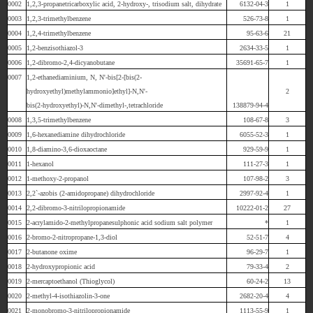
0002
1,2,3-propanetricarboxylic acid, 2-hydroxy-, trisodium salt, dihydrate
6132-04-3
1
0003
1,2,3-trimethylbenzene
526-73-8
1
0004
1,2,4-trimethylbenzene
95-63-6
21
0005
1,2-benzisothiazol-3
2634-33-5
1
0006
1,2-dibromo-2,4-dicyanobutane
35691-65-7
1
0007
1,2-ethanediaminium, N, N'-bis[2-[bis(2-
hydroxyethyl)methylammonio]ethyl]-N,N'-
2
bis(2-hydroxyethyl)-N,N'-dimethyl-,tetrachloride
138879-94-4
0008
1,3,5-trimethylbenzene
108-67-8
3
0009
1,6-hexanediamine dihydrochloride
6055-52-3
1
0010
1,8-diamino-3,6-dioxaoctane
929-59-9
1
0011
1-hexanol
111-27-3
1
0012
1-methoxy-2-propanol
107-98-2
3
0013
2,2`-azobis (2-amidopropane) dihydrochloride
2997-92-4
1
0014
2,2-dibromo-3-nitrilopropionamide
10222-01-2
27
0015
2-acrylamido-2-methylpropanesulphonic acid sodium salt polymer
*
1
0016
2-bromo-2-nitropropane-1,3-diol
52-51-7
4
0017
2-butanone oxime
96-29-7
1
0018
2-hydroxypropionic acid
79-33-4
2
0019
2-mercaptoethanol (Thioglycol)
60-24-2
13
0020
2-methyl-4-isothiazolin-3-one
2682-20-4
4
0021
2-monobromo-3-nitrilopropionamide
1113-55-9
1