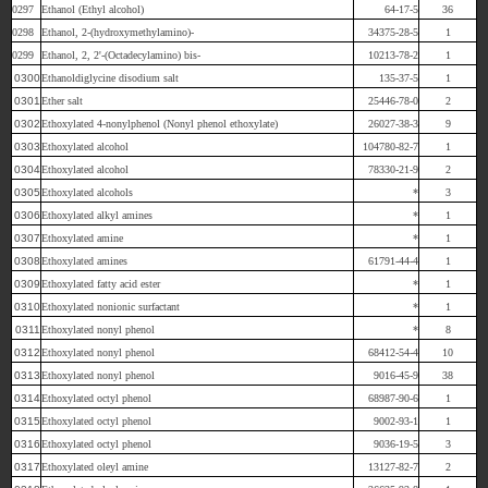
0297
Ethanol (Ethyl alcohol)
64-17-5
36
0298
Ethanol, 2-(hydroxymethylamino)-
34375-28-5
1
0299
Ethanol, 2, 2'-(Octadecylamino) bis-
10213-78-2
1
0300
Ethanoldiglycine disodium salt
135-37-5
1
0301
Ether salt
25446-78-0
2
0302
Ethoxylated 4-nonylphenol (Nonyl phenol ethoxylate)
26027-38-3
9
0303
Ethoxylated alcohol
104780-82-7
1
0304
Ethoxylated alcohol
78330-21-9
2
0305
Ethoxylated alcohols
*
3
0306
Ethoxylated alkyl amines
*
1
0307
Ethoxylated amine
*
1
0308
Ethoxylated amines
61791-44-4
1
0309
Ethoxylated fatty acid ester
*
1
0310
Ethoxylated nonionic surfactant
*
1
0311
Ethoxylated nonyl phenol
*
8
0312
Ethoxylated nonyl phenol
68412-54-4
10
0313
Ethoxylated nonyl phenol
9016-45-9
38
0314
Ethoxylated octyl phenol
68987-90-6
1
0315
Ethoxylated octyl phenol
9002-93-1
1
0316
Ethoxylated octyl phenol
9036-19-5
3
0317
Ethoxylated oleyl amine
13127-82-7
2