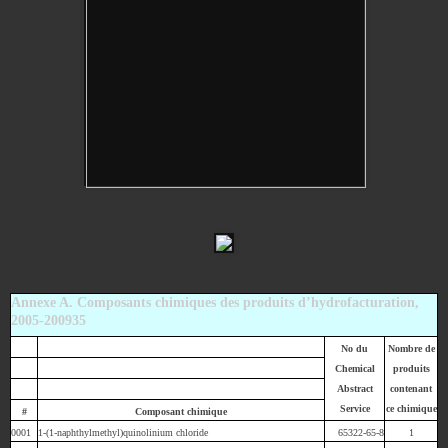
Annexe A. Composants chimiques des produits d’hydrofacturation,
2005-200935
No du
Nombre de
Chemical
produits
Abstract
contenant
Service
ce chimique
#
Composant chimique
0001
1-(1-naphthylmethyl)quinolinium chloride
65322-65-8
1