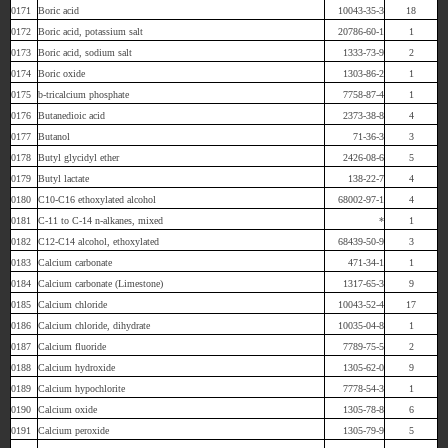
0171
Boric acid
10043-35-3
18
0172
Boric acid, potassium salt
20786-60-1
1
0173
Boric acid, sodium salt
1333-73-9
2
0174
Boric oxide
1303-86-2
1
0175
b-tricalcium phosphate
7758-87-4
1
0176
Butanedioic acid
2373-38-8
4
0177
Butanol
71-36-3
3
0178
Butyl glycidyl ether
2426-08-6
5
0179
Butyl lactate
138-22-7
4
0180
C10-C16 ethoxylated alcohol
68002-97-1
4
0181
C-11 to C-14 n-alkanes, mixed
*
1
0182
C12-C14 alcohol, ethoxylated
68439-50-9
3
0183
Calcium carbonate
471-34-1
1
0184
Calcium carbonate (Limestone)
1317-65-3
9
0185
Calcium chloride
10043-52-4
17
0186
Calcium chloride, dihydrate
10035-04-8
1
0187
Calcium fluoride
7789-75-5
2
0188
Calcium hydroxide
1305-62-0
9
0189
Calcium hypochlorite
7778-54-3
1
0190
Calcium oxide
1305-78-8
6
0191
Calcium peroxide
1305-79-9
5