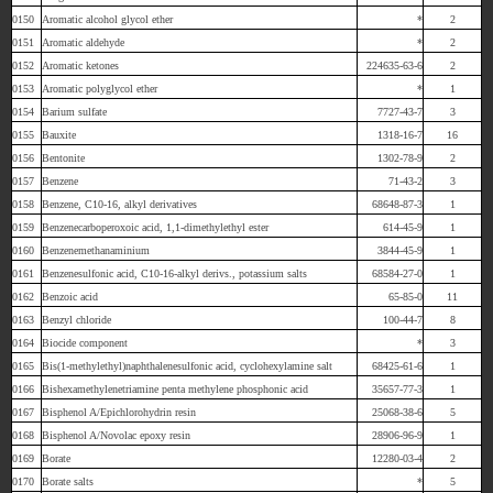
0150
Aromatic alcohol glycol ether
*
2
0151
Aromatic aldehyde
*
2
0152
Aromatic ketones
224635-63-6
2
0153
Aromatic polyglycol ether
*
1
0154
Barium sulfate
7727-43-7
3
0155
Bauxite
1318-16-7
16
0156
Bentonite
1302-78-9
2
0157
Benzene
71-43-2
3
0158
Benzene, C10-16, alkyl derivatives
68648-87-3
1
0159
Benzenecarboperoxoic acid, 1,1-dimethylethyl ester
614-45-9
1
0160
Benzenemethanaminium
3844-45-9
1
0161
Benzenesulfonic acid, C10-16-alkyl derivs., potassium salts
68584-27-0
1
0162
Benzoic acid
65-85-0
11
0163
Benzyl chloride
100-44-7
8
0164
Biocide component
*
3
0165
Bis(1-methylethyl)naphthalenesulfonic acid, cyclohexylamine salt
68425-61-6
1
0166
Bishexamethylenetriamine penta methylene phosphonic acid
35657-77-3
1
0167
Bisphenol A/Epichlorohydrin resin
25068-38-6
5
0168
Bisphenol A/Novolac epoxy resin
28906-96-9
1
0169
Borate
12280-03-4
2
0170
Borate salts
*
5