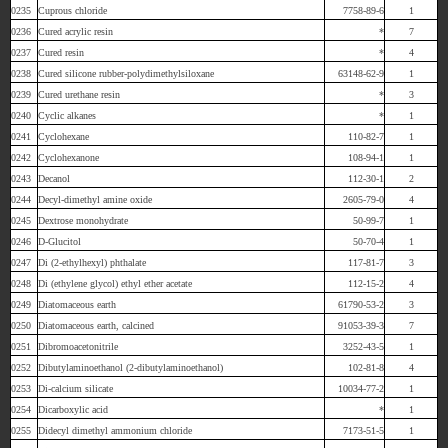
0235
Cuprous chloride
7758-89-6
1
0236
Cured acrylic resin
*
7
0237
Cured resin
*
4
0238
Cured silicone rubber-polydimethylsiloxane
63148-62-9
1
0239
Cured urethane resin
*
3
0240
Cyclic alkanes
*
1
0241
Cyclohexane
110-82-7
1
0242
Cyclohexanone
108-94-1
1
0243
Decanol
112-30-1
2
0244
Decyl-dimethyl amine oxide
2605-79-0
4
0245
Dextrose monohydrate
50-99-7
1
0246
D-Glucitol
50-70-4
1
0247
Di (2-ethylhexyl) phthalate
117-81-7
3
0248
Di (ethylene glycol) ethyl ether acetate
112-15-2
4
0249
Diatomaceous earth
61790-53-2
3
0250
Diatomaceous earth, calcined
91053-39-3
7
0251
Dibromoacetonitrile
3252-43-5
1
0252
Dibutylaminoethanol (2-dibutylaminoethanol)
102-81-8
4
0253
Di-calcium silicate
10034-77-2
1
0254
Dicarboxylic acid
*
1
0255
Didecyl dimethyl ammonium chloride
7173-51-5
1