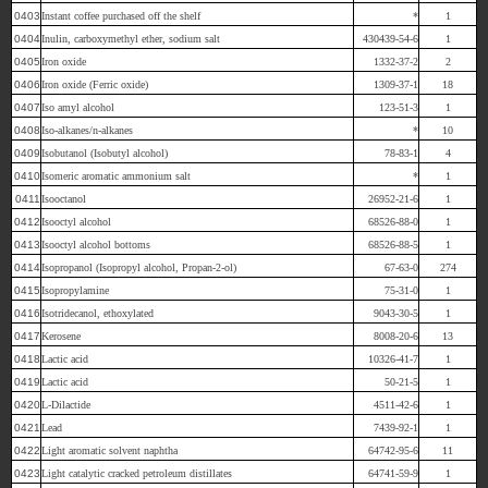
0403
Instant coffee purchased off the shelf
*
1
0404
Inulin, carboxymethyl ether, sodium salt
430439-54-6
1
0405
Iron oxide
1332-37-2
2
0406
Iron oxide (Ferric oxide)
1309-37-1
18
0407
Iso amyl alcohol
123-51-3
1
0408
Iso-alkanes/n-alkanes
*
10
0409
Isobutanol (Isobutyl alcohol)
78-83-1
4
0410
Isomeric aromatic ammonium salt
*
1
0411
Isooctanol
26952-21-6
1
0412
Isooctyl alcohol
68526-88-0
1
0413
Isooctyl alcohol bottoms
68526-88-5
1
0414
Isopropanol (Isopropyl alcohol, Propan-2-ol)
67-63-0
274
0415
Isopropylamine
75-31-0
1
0416
Isotridecanol, ethoxylated
9043-30-5
1
0417
Kerosene
8008-20-6
13
0418
Lactic acid
10326-41-7
1
0419
Lactic acid
50-21-5
1
0420
L-Dilactide
4511-42-6
1
0421
Lead
7439-92-1
1
0422
Light aromatic solvent naphtha
64742-95-6
11
0423
Light catalytic cracked petroleum distillates
64741-59-9
1