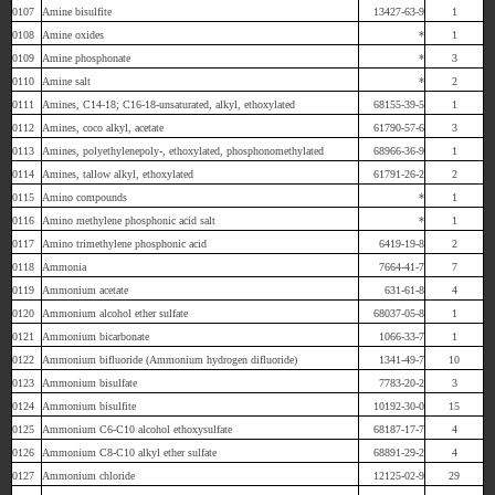
0107
Amine bisulfite
13427-63-9
1
0108
Amine oxides
*
1
0109
Amine phosphonate
*
3
0110
Amine salt
*
2
0111
Amines, C14-18; C16-18-unsaturated, alkyl, ethoxylated
68155-39-5
1
0112
Amines, coco alkyl, acetate
61790-57-6
3
0113
Amines, polyethylenepoly-, ethoxylated, phosphonomethylated
68966-36-9
1
0114
Amines, tallow alkyl, ethoxylated
61791-26-2
2
0115
Amino compounds
*
1
0116
Amino methylene phosphonic acid salt
*
1
0117
Amino trimethylene phosphonic acid
6419-19-8
2
0118
Ammonia
7664-41-7
7
0119
Ammonium acetate
631-61-8
4
0120
Ammonium alcohol ether sulfate
68037-05-8
1
0121
Ammonium bicarbonate
1066-33-7
1
0122
Ammonium bifluoride (Ammonium hydrogen difluoride)
1341-49-7
10
0123
Ammonium bisulfate
7783-20-2
3
0124
Ammonium bisulfite
10192-30-0
15
0125
Ammonium C6-C10 alcohol ethoxysulfate
68187-17-7
4
0126
Ammonium C8-C10 alkyl ether sulfate
68891-29-2
4
0127
Ammonium chloride
12125-02-9
29