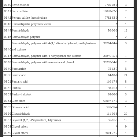
0340
Ferric chloride
7705-08-0
3
0341
Ferric sulfate
10028-22-5
7
0342
Ferrous sulfate, heptahydrate
7782-63-0
4
0343
Fluoroaliphatic polymeric esters
*
1
0344
Formaldehyde
50-00-0
12
0345
Formaldehyde polymer
*
2
Formaldehyde, polymer with 4-(1,1-dimethyl)phenol, methyloxirane
30704-64-4
3
0346
and oxirane
0347
Formaldehyde, polymer with 4-nonylphenol and oxirane
30846-35-6
1
0348
Formaldehyde, polymer with ammonia and phenol
35297-54-2
2
0349
Formamide
75-12-7
5
0350
Formic acid
64-18-6
24
0351
Fumaric acid
110-17-8
8
0352
Furfural
98-01-1
1
0353
Furfuryl alcohol
98-00-0
3
0354
Glass fiber
65997-17-3
3
0355
Gluconic acid
526-95-4
1
0356
Glutaraldehyde
111-30-8
20
0357
Glycerol (1,2,3-Propanetriol, Glycerine)
56-81-5
16
0358
Glycol ethers
*
9
0359
Glycol ethers
9004-77-7
4