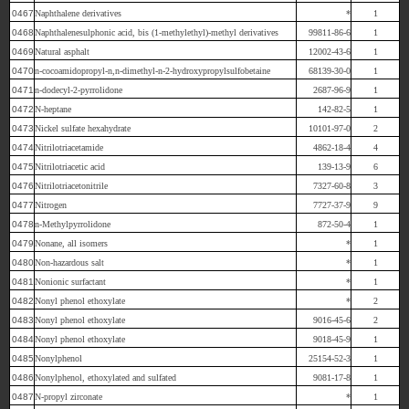
0467
Naphthalene derivatives
*
1
0468
Naphthalenesulphonic acid, bis (1-methylethyl)-methyl derivatives
99811-86-6
1
0469
Natural asphalt
12002-43-6
1
0470
n-cocoamidopropyl-n,n-dimethyl-n-2-hydroxypropylsulfobetaine
68139-30-0
1
0471
n-dodecyl-2-pyrrolidone
2687-96-9
1
0472
N-heptane
142-82-5
1
0473
Nickel sulfate hexahydrate
10101-97-0
2
0474
Nitrilotriacetamide
4862-18-4
4
0475
Nitrilotriacetic acid
139-13-9
6
0476
Nitrilotriacetonitrile
7327-60-8
3
0477
Nitrogen
7727-37-9
9
0478
n-Methylpyrrolidone
872-50-4
1
0479
Nonane, all isomers
*
1
0480
Non-hazardous salt
*
1
0481
Nonionic surfactant
*
1
0482
Nonyl phenol ethoxylate
*
2
0483
Nonyl phenol ethoxylate
9016-45-6
2
0484
Nonyl phenol ethoxylate
9018-45-9
1
0485
Nonylphenol
25154-52-3
1
0486
Nonylphenol, ethoxylated and sulfated
9081-17-8
1
0487
N-propyl zirconate
*
1