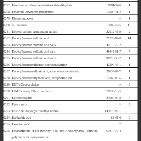
0277
Disodium ethylenediaminetetraacetate dihydrate
6381-92-6
1
0278
Disodium octaborate tetrahydrate
12008-41-2
1
0279
Dispersing agent
*
1
0280
d-Limonene
5989-27-5
11
0281
Dodecyl alcohol ammonium sulfate
32612-48-9
2
0282
Dodecylbenzene sulfonic acid
27176-87-0
14
0283
Dodecylbenzene sulfonic acid salts
42615-29-2
2
0284
Dodecylbenzene sulfonic acid salts
68648-81-7
7
0285
Dodecylbenzene sulfonic acid salts
90218-35-2
1
0286
Dodecylbenzenesulfonate isopropanolamine
42504-46-1
1
0287
Dodecylbenzenesulfonic acid, monoethanolamine salt
26836-07-7
1
0288
Dodecylbenzenesulphonic acid, morpholine salt
12068-08-5
1
0289
EDTA/Copper chelate
*
2
0290
EO-C7-9-iso-, C8-rich alcohols
78330-19-5
5
0291
Epichlorohydrin
25085-99-8
5
0292
Epoxy resin
*
5
0293
Erucic amidopropyl dimethyl betaine
149879-98-1
3
0294
Erythorbic acid
89-65-6
2
0295
Essential oils
*
6
0296
Ethanaminium, n,n,n-trimethyl-2-[(1-oxo-2-propenyl)oxy]-,chloride,
69418-26-4
4
polymer with 2-propenamide