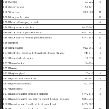
0360
Glyoxal
107-22-2
3
0361
Glyoxylic acid
298-12-4
1
0362
Guar gum
9000-30-0
41
0363
Guar gum derivative
*
12
0364
Haloalkyl heteropolycycle salt
*
6
0365
Heavy aromatic distillate
68132-00-3
1
0366
Heavy aromatic petroleum naphtha
64742-94-5
45
0367
Heavy catalytic reformed petroleum naphtha
64741-68-0
10
0368
Hematite
*
5
0369
Hemicellulase
9025-56-3
2
0370
Hexahydro-1,3,5-tris(2-hydroxyethyl)-s-triazine (Triazine)
4719-04-4
4
0371
Hexamethylenetetramine
100-97-0
37
0372
Hexanediamine
124-09-4
1
0373
Hexanes
*
1
0374
Hexylene glycol
107-41-5
5
0375
Hydrated aluminum silicate
1332-58-7
4
0376
Hydrocarbon mixtures
8002-05-9
1
0377
Hydrocarbons
*
3
0378
Hydrodesulfurized kerosine (petroleum)
64742-81-0
3
0379
Hydrodesulfurized light catalytic cracked distillate (petroleum)
68333-25-5
1
0380
Hydrodesulfurized middle distillate (petroleum)
64742-80-9
1