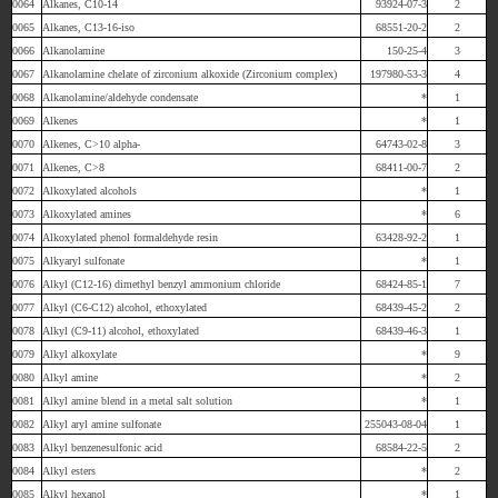
0064
Alkanes, C10-14
93924-07-3
2
0065
Alkanes, C13-16-iso
68551-20-2
2
0066
Alkanolamine
150-25-4
3
0067
Alkanolamine chelate of zirconium alkoxide (Zirconium complex)
197980-53-3
4
0068
Alkanolamine/aldehyde condensate
*
1
0069
Alkenes
*
1
0070
Alkenes, C>10 alpha-
64743-02-8
3
0071
Alkenes, C>8
68411-00-7
2
0072
Alkoxylated alcohols
*
1
0073
Alkoxylated amines
*
6
0074
Alkoxylated phenol formaldehyde resin
63428-92-2
1
0075
Alkyaryl sulfonate
*
1
0076
Alkyl (C12-16) dimethyl benzyl ammonium chloride
68424-85-1
7
0077
Alkyl (C6-C12) alcohol, ethoxylated
68439-45-2
2
0078
Alkyl (C9-11) alcohol, ethoxylated
68439-46-3
1
0079
Alkyl alkoxylate
*
9
0080
Alkyl amine
*
2
0081
Alkyl amine blend in a metal salt solution
*
1
0082
Alkyl aryl amine sulfonate
255043-08-04
1
0083
Alkyl benzenesulfonic acid
68584-22-5
2
0084
Alkyl esters
*
2
0085
Alkyl hexanol
*
1