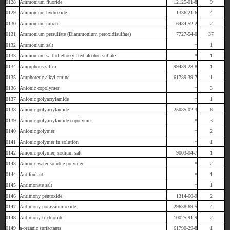
0128
Ammonium fluoride
12125-01-8
9
0129
Ammonium hydroxide
1336-21-6
4
0130
Ammonium nitrate
6484-52-2
2
0131
Ammonium persulfate (Diammonium peroxidisulfate)
7727-54-0
37
0132
Ammonium salt
*
1
0133
Ammonium salt of ethoxylated alcohol sulfate
*
1
0134
Amorphous silica
99439-28-8
1
0135
Amphoteric alkyl amine
61789-39-7
1
0136
Anionic copolymer
*
3
0137
Anionic polyacrylamide
*
1
0138
Anionic polyacrylamide
25085-02-3
6
0139
Anionic polyacrylamide copolymer
*
3
0140
Anionic polymer
*
2
0141
Anionic polymer in solution
*
1
0142
Anionic polymer, sodium salt
9003-04-7
1
0143
Anionic water-soluble polymer
*
2
0144
Antifoulant
*
1
0145
Antimonate salt
*
1
0146
Antimony pentoxide
1314-60-9
2
0147
Antimony potassium oxide
29638-69-5
4
0148
Antimony trichloride
10025-91-9
2
0149
a-organic surfactants
61790-29-8
1