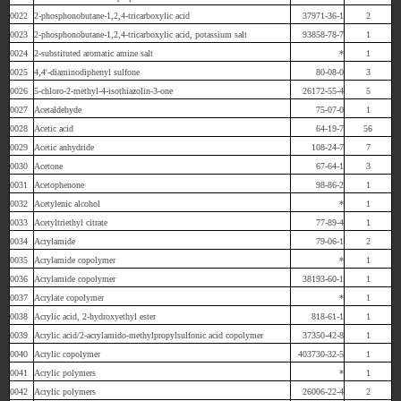
0022
2-phosphonobutane-1,2,4-tricarboxylic acid
37971-36-1
2
0023
2-phosphonobutane-1,2,4-tricarboxylic acid, potassium salt
93858-78-7
1
0024
2-substituted aromatic amine salt
*
1
0025
4,4'-diaminodiphenyl sulfone
80-08-0
3
0026
5-chloro-2-methyl-4-isothiazolin-3-one
26172-55-4
5
0027
Acetaldehyde
75-07-0
1
0028
Acetic acid
64-19-7
56
0029
Acetic anhydride
108-24-7
7
0030
Acetone
67-64-1
3
0031
Acetophenone
98-86-2
1
0032
Acetylenic alcohol
*
1
0033
Acetyltriethyl citrate
77-89-4
1
0034
Acrylamide
79-06-1
2
0035
Acrylamide copolymer
*
1
0036
Acrylamide copolymer
38193-60-1
1
0037
Acrylate copolymer
*
1
0038
Acrylic acid, 2-hydroxyethyl ester
818-61-1
1
0039
Acrylic acid/2-acrylamido-methylpropylsulfonic acid copolymer
37350-42-8
1
0040
Acrylic copolymer
403730-32-5
1
0041
Acrylic polymers
*
1
0042
Acrylic polymers
26006-22-4
2