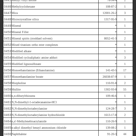
0445
Methyl vinyl ketone
78-94-4
2
0446
Methylcyclohexane
108-87-2
1
0447
Mica
12001-26-2
3
0448
Microcrystalline silica
1317-95-9
1
0449
Mineral
*
1
0450
Mineral Filler
*
1
0451
Mineral spirits (stoddard solvent)
8052-41-3
2
0452
Mixed titanium ortho ester complexes
*
1
0453
Modified alkane
*
1
0454
Modified cycloaliphatic amine adduct
*
3
0455
Modified lignosulfonate
*
1
0456
Monoethanolamine (Ethanolamine)
141-43-5
17
0457
Monoethanolamine borate
26038-87-9
1
0458
Morpholine
110-91-8
2
0459
Mullite
1302-93-8
55
0460
n,n-dibutylthiourea
109-46-6
1
0461
N,N-dimethyl-1-octadecanamine-HCl
*
1
0462
N,N-dimethyloctadecylamine
124-28-7
3
0463
N,N-dimethyloctadecylamine hydrochloride
1613-17-8
2
0464
n,n'-Methylenebisacrylamide
110-26-9
1
0465
n-alkyl dimethyl benzyl ammonium chloride
139-08-2
1
0466
Naphthalene
91-20-3
44