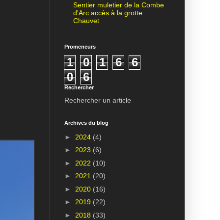
Sentier muletier de la Combe
d'Arc accès à la grotte
Chauvet
Promeneurs
1
0
1
6
6
0
6
Rechercher
Rechercher un article
Archives du blog
►
2024
(4)
►
2023
(6)
►
2022
(10)
►
2021
(20)
►
2020
(16)
►
2019
(22)
►
2018
(33)