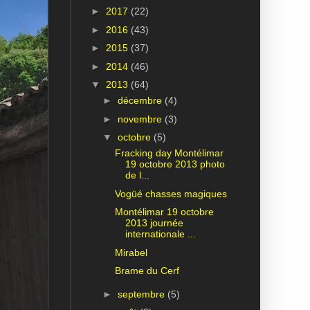
►
2017
(22)
►
2016
(43)
►
2015
(37)
►
2014
(46)
▼
2013
(64)
►
décembre
(4)
►
novembre
(3)
▼
octobre
(5)
Fracking day Montélimar
19 octobre 2013 photo
de l...
Vogüé chasses magiques
Montélimar 19 octobre
2013 journée
internationale ...
Mirabel
Brame du Cerf
►
septembre
(5)