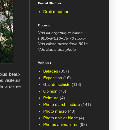
Pascal Blachier
Droit d auteur
Occasion
Vds kit argentique Nikon
F90X+MB10+35-70 nikkor
Vds Nikon argentique 801s
Vds Sac à dos photo
Voir les :
Balades
(357)
 plus beaux
Exposition
(16)
es visiteurs
Gaz de schiste
(118)
e la soirée
Opinion
(75)
Peinture
(4)
Photo d'architecture
(141)
Photo macro
(48)
Photo noir et blanc
(4)
Photos animalieres
(93)