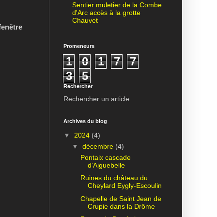
Sentier muletier de la Combe
d'Arc accès à la grotte
Chauvet
fenêtre
Promeneurs
1
0
1
7
7
3
5
Rechercher
Rechercher un article
Archives du blog
▼
2024
(4)
▼
décembre
(4)
Pontaix cascade
d’Aiguebelle
Ruines du château du
Cheylard Eygly-Escoulin
Chapelle de Saint Jean de
Crupie dans la Drôme