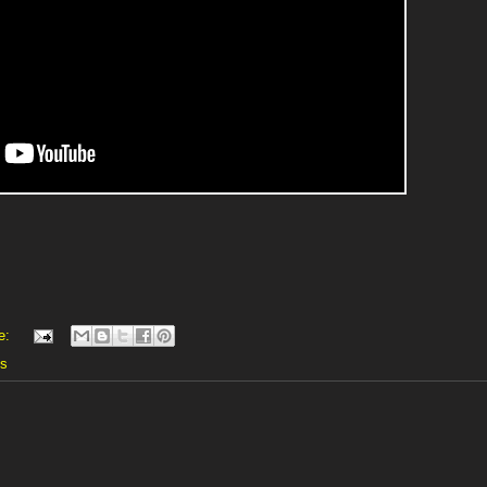
e:
es