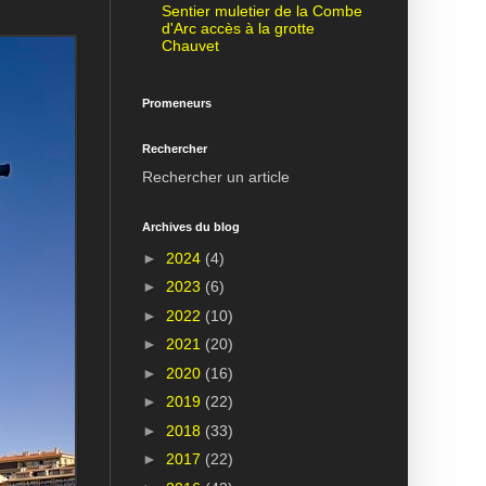
Sentier muletier de la Combe
d'Arc accès à la grotte
Chauvet
Promeneurs
Rechercher
Rechercher un article
Archives du blog
►
2024
(4)
►
2023
(6)
►
2022
(10)
►
2021
(20)
►
2020
(16)
►
2019
(22)
►
2018
(33)
►
2017
(22)