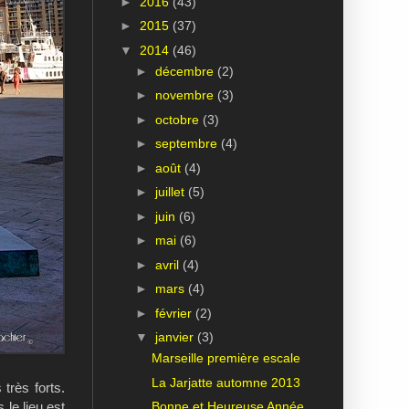
►
2016
(43)
►
2015
(37)
▼
2014
(46)
►
décembre
(2)
►
novembre
(3)
►
octobre
(3)
►
septembre
(4)
►
août
(4)
►
juillet
(5)
►
juin
(6)
►
mai
(6)
►
avril
(4)
►
mars
(4)
►
février
(2)
▼
janvier
(3)
Marseille première escale
La Jarjatte automne 2013
 très forts.
Bonne et Heureuse Année
le lieu est