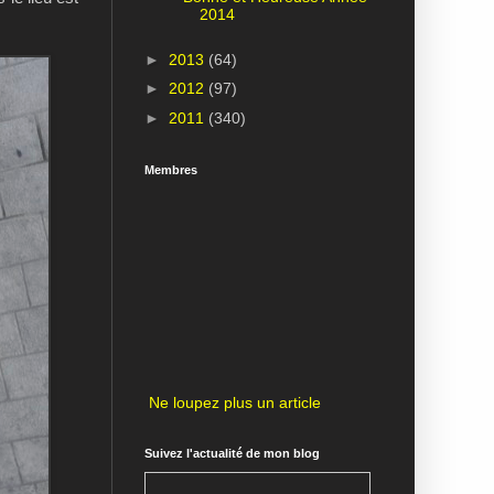
2014
►
2013
(64)
►
2012
(97)
►
2011
(340)
Membres
Ne loupez plus un article
Suivez l'actualité de mon blog