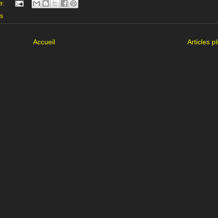
e:
es
Accueil
Articles p