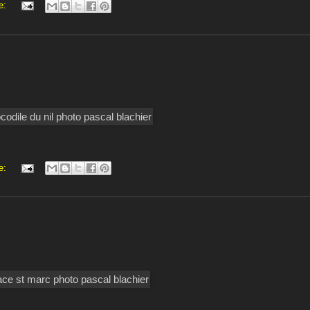
e:
e: