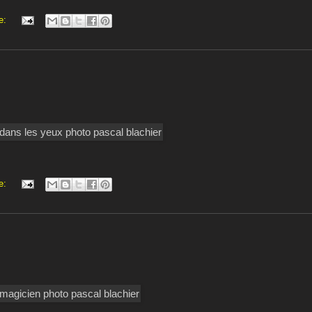
e:
e: