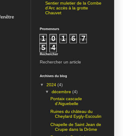
Sentier muletier de la Combe
d'Arc accès à la grotte
Chauvet
fenêtre
Promeneurs
1
0
1
6
7
5
4
Rechercher
Rechercher un article
Archives du blog
▼
2024
(4)
▼
décembre
(4)
Pontaix cascade
d’Aiguebelle
Ruines du château du
Cheylard Eygly-Escoulin
Chapelle de Saint Jean de
Crupie dans la Drôme