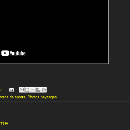
e:
hotos de sports
,
Photos paysages
ôme