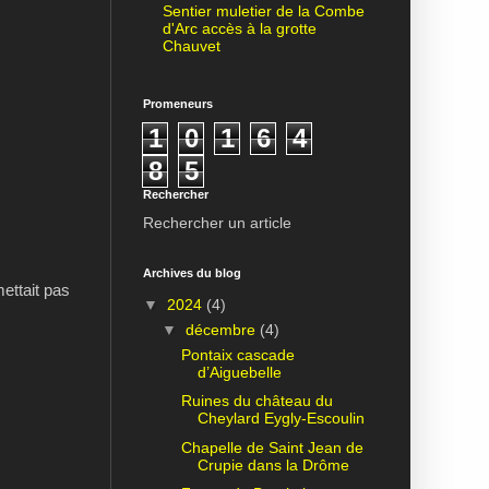
Sentier muletier de la Combe
d'Arc accès à la grotte
Chauvet
Promeneurs
1
0
1
6
4
8
5
Rechercher
Rechercher un article
Archives du blog
ettait pas
▼
2024
(4)
▼
décembre
(4)
Pontaix cascade
d’Aiguebelle
Ruines du château du
Cheylard Eygly-Escoulin
Chapelle de Saint Jean de
Crupie dans la Drôme