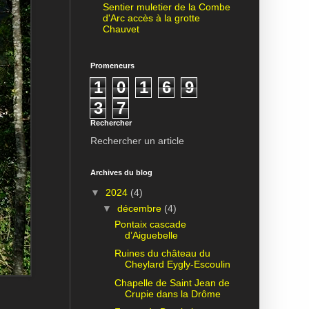
Sentier muletier de la Combe
d'Arc accès à la grotte
Chauvet
Promeneurs
1
0
1
6
9
3
7
Rechercher
Rechercher un article
Archives du blog
▼
2024
(4)
▼
décembre
(4)
Pontaix cascade
d’Aiguebelle
Ruines du château du
Cheylard Eygly-Escoulin
Chapelle de Saint Jean de
Crupie dans la Drôme