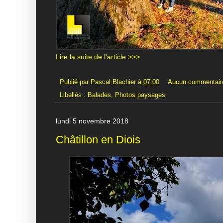
Lire la suite de l'article >>>
Publié par
Pascal Blachier
à
07:00
Aucun commentair
Libellés :
Balades
,
Photos paysages
lundi 5 novembre 2018
Châtillon en Diois