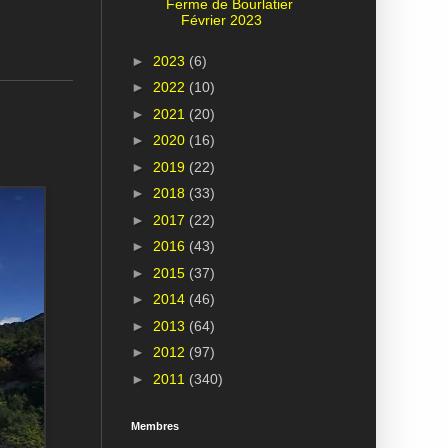
Ferme de Bourlatier
Février 2023
►
2023
(6)
►
2022
(10)
►
2021
(20)
►
2020
(16)
►
2019
(22)
►
2018
(33)
►
2017
(22)
►
2016
(43)
►
2015
(37)
►
2014
(46)
►
2013
(64)
►
2012
(97)
►
2011
(340)
Membres